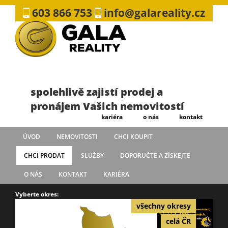
603 866 753
info@galareality.cz
spolehlivě zajistí prodej a
pronájem Vašich nemovitostí
kariéra
o nás
kontakt
ÚVOD
NEMOVITOSTI
CHCI KOUPIT
CHCI PRODAT
SLUŽBY
DOPORUČTE A ZÍSKEJTE
O NÁS
KONTAKT
KARIÉRA
Vyberte okres:
všechny okresy
celá ČR