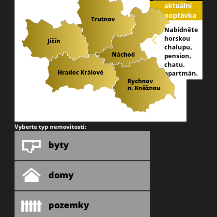
aktuální
poptávka
Nabídněte
horskou
chalupu,
pension,
chatu,
apartmán,
byt na
horách,
vše pro
naše
klienty,
nejlépe
Vyberte typ nemovitosti:
Krkonoše
a
byty
podkrkonoší.
E-mail:
info@galareality
domy
přip.
tel: 605
213 409
pozemky