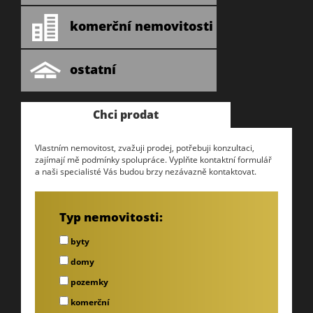
komerční nemovitosti
ostatní
Chci prodat
Vlastním nemovitost, zvažuji prodej, potřebuji konzultaci,
zajímají mě podmínky spolupráce. Vyplňte kontaktní formulář
a naši specialisté Vás budou brzy nezávazně kontaktovat.
Typ nemovitosti:
byty
domy
pozemky
komerční