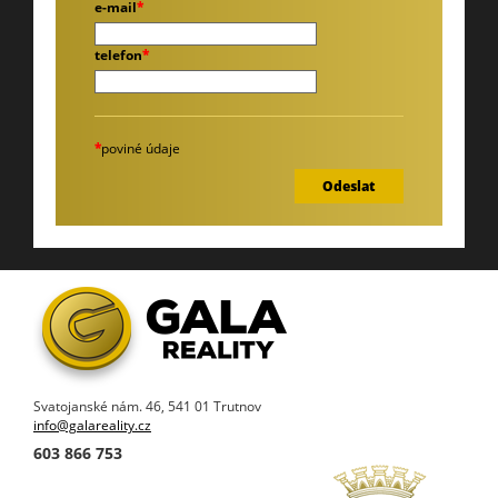
e-mail
*
telefon
*
*
poviné údaje
Svatojanské nám. 46, 541 01 Trutnov
info@galareality.cz
603 866 753