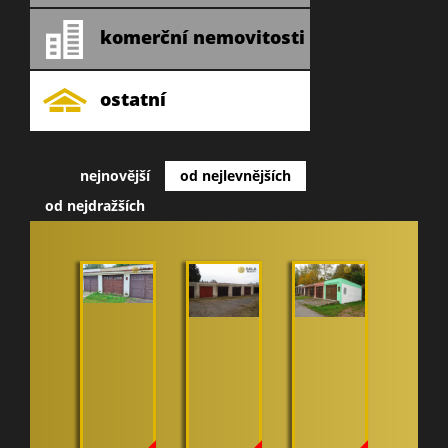
komerční nemovitosti
ostatní
nejnovější
od nejlevnějších
od nejdražších