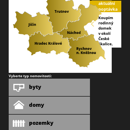
aktuální
poptávka
Koupím
rodinný
domek
v okolí
České
Skalice,
nabídněte
prosím
na
telefon:603
866 753.
Vyberte typ nemovitosti:
byty
domy
pozemky