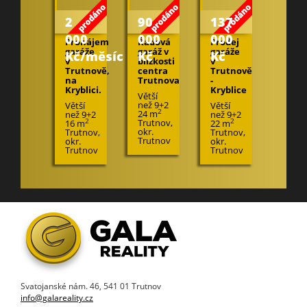
2
90
137
000
000
000
Pronájem
Řadová
Prodej
garáže
garáž v
garáže
Kč/měsíc
Kč
Kč
v
blízkosti
v
Trutnově,
centra
Trutnově
na
Trutnova
-
Kryblici.
Kryblice
Větší
než 9+2
Větší
Větší
2
24 m
než 9+2
než 9+2
Trutnov,
2
2
16 m
22 m
okr.
Trutnov,
Trutnov,
Trutnov
okr.
okr.
Trutnov
Trutnov
Svatojanské nám. 46, 541 01 Trutnov
info@galareality.cz