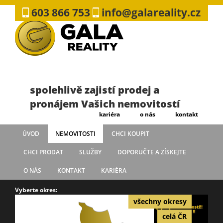
603 866 753
info@galareality.cz
spolehlivě zajistí prodej a
pronájem Vašich nemovitostí
kariéra
o nás
kontakt
ÚVOD
NEMOVITOSTI
CHCI KOUPIT
CHCI PRODAT
SLUŽBY
DOPORUČTE A ZÍSKEJTE
O NÁS
KONTAKT
KARIÉRA
Vyberte okres:
všechny okresy
celá ČR