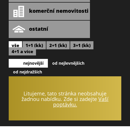
komerční nemovitosti
ostatní
vše
1+1 (kk)
2+1 (kk)
3+1 (kk)
4+1 a více
nejnovější
od nejlevnějších
od nejdražších
Litujeme, tato stránka neobsahuje
žadnou nabídku. Zde si zadejte
Vaší
poptávku.