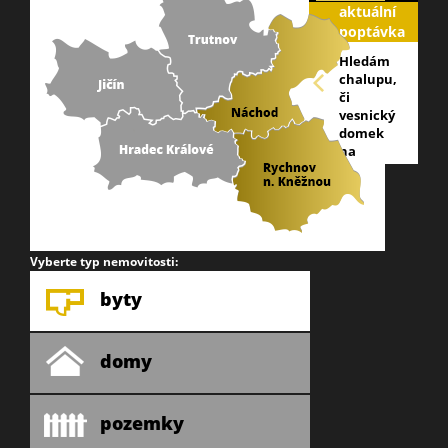
aktuální
poptávka
Hledám
chalupu,
či
vesnický
domek
na
náchodsku,
nejlépe
v
blízkosti
lesa,
okraj
Vyberte typ nemovitosti:
obce.
info@galareality
byty
domy
pozemky