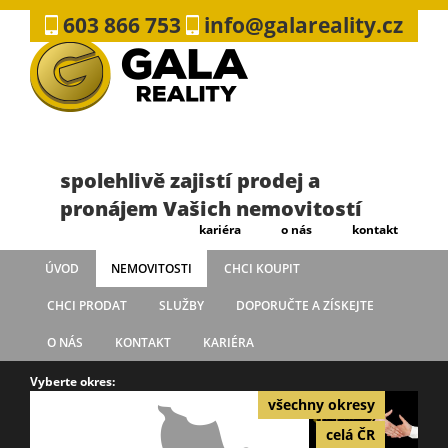
603 866 753
info@galareality.cz
spolehlivě zajistí prodej a
pronájem Vašich nemovitostí
kariéra
o nás
kontakt
ÚVOD
NEMOVITOSTI
CHCI KOUPIT
CHCI PRODAT
SLUŽBY
DOPORUČTE A ZÍSKEJTE
O NÁS
KONTAKT
KARIÉRA
Vyberte okres:
všechny okresy
celá ČR