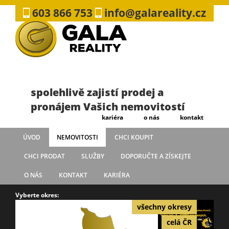
603 866 753
info@galareality.cz
spolehlivě zajistí prodej a
pronájem Vašich nemovitostí
kariéra
o nás
kontakt
ÚVOD
NEMOVITOSTI
CHCI KOUPIT
CHCI PRODAT
SLUŽBY
DOPORUČTE A ZÍSKEJTE
O NÁS
KONTAKT
KARIÉRA
Vyberte okres:
všechny okresy
celá ČR