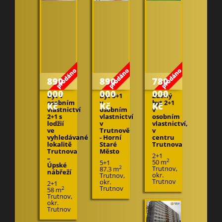
890
890
780
000
000
000
Byt v
Byt 5+1
Zděný
osobním
v
byt 2+1
Kč
Kč
Kč
vlastnictví
osobním
v
2+1 s
vlastnictví
osobním
lodžií
v
vlastnictví,
ve
Trutnově
v
vyhledávané
- Horní
centru
lokalitě
Staré
Trutnova
Trutnova
Město
2+1
–
2
50 m
5+1
Úpské
Trutnov,
2
87.3 m
nábřeží
okr.
Trutnov,
Trutnov
okr.
2+1
Trutnov
2
58 m
Trutnov,
okr.
Trutnov