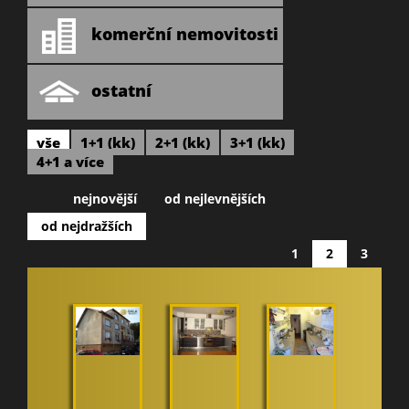
komerční nemovitosti
ostatní
vše
1+1 (kk)
2+1 (kk)
3+1 (kk)
4+1 a více
nejnovější
od nejlevnějších
od nejdražších
1
2
3