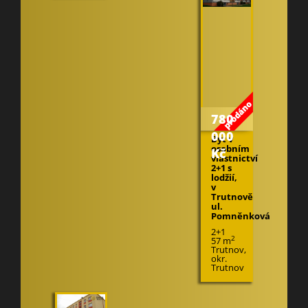
780
000
Byt v
osobním
Kč
vlastnictví
2+1 s
lodžií,
v
Trutnově
ul.
Pomněnková
2+1
2
57 m
Trutnov,
okr.
Trutnov