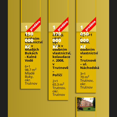
1
1
1
190
170
050
Byt v
Zděný,
Byt 3+1
osobním
větší
s
000
000
000
vlastnictví
byt
lodžií,
6+1 v
2+kk v
v
Kč
Kč
Kč
Mladých
osobním
osobním
Bukách
vlastnictví,
vlastnictví
- Kalné
kolaudace
v
Vodě
r. 2008,
Trutnově
v
– ul.
6+1
Trutnově
Náchodská
2
98.7 m
–
Mladé
3+1
Poříčí
Buky,
2
70 m
okr.
Trutnov,
2+1
Trutnov
okr.
2
65.3 m
Trutnov
Trutnov,
okr.
Trutnov