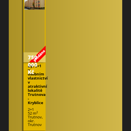
750
000
Byt 2+1
v
Kč
osobním
vlastnictví
v
atraktivní
lokalitě
Trutnova
-
Kryblice
2+1
2
52 m
Trutnov,
okr.
Trutnov