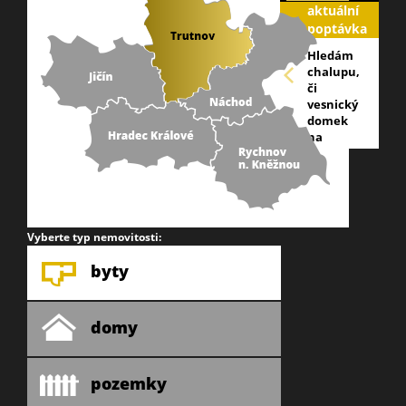
aktuální
poptávka
Hledám
chalupu,
či
vesnický
domek
na
náchodsku,
nejlépe
v
blízkosti
lesa,
okraj
Vyberte typ nemovitosti:
obce.
info@galareality
byty
domy
pozemky