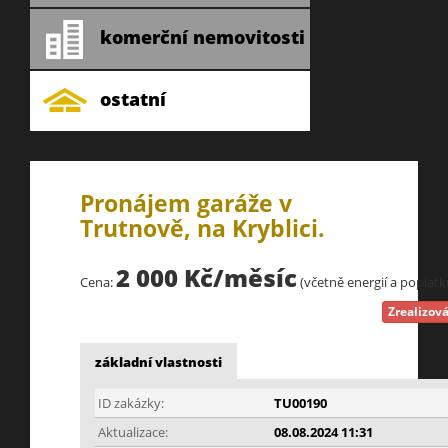
komerční nemovitosti
ostatní
Pronájem garáže v
Trutnově, na Kryblici.
2 000 Kč/měsíc
Cena:
(včetně energií a poplatk
Zrealizov
základní vlastnosti
ID zakázky:
TU00190
Aktualizace:
08.08.2024 11:31