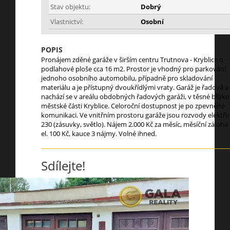
Stav objektu:
Dobrý
Vlastnictví:
Osobní
POPIS
Pronájem zděné garáže v širším centru Trutnova - Kryblice o
podlahové ploše cca 16 m2. Prostor je vhodný pro parkování
jednoho osobního automobilu, případně pro skladování
materiálu a je přístupný dvoukřídlými vraty. Garáž je řadová a
nachází se v areálu obdobných řadových garáži, v těsné blízko
městské části Kryblice. Celoroční dostupnost je po zpevněné
komunikaci. Ve vnitřním prostoru garáže jsou rozvody elektři
230 (zásuvky, světlo). Nájem 2.000 Kč za měsíc, měsíční záloha
el. 100 Kč, kauce 3 nájmy. Volné ihned.
Sdílejte!