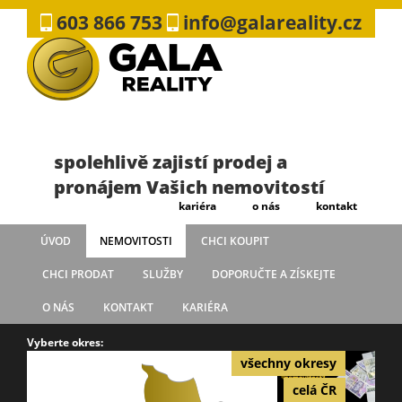
603 866 753
info@galareality.cz
spolehlivě zajistí prodej a
pronájem Vašich nemovitostí
kariéra
o nás
kontakt
ÚVOD
NEMOVITOSTI
CHCI KOUPIT
CHCI PRODAT
SLUŽBY
DOPORUČTE A ZÍSKEJTE
O NÁS
KONTAKT
KARIÉRA
Vyberte okres:
všechny okresy
celá ČR