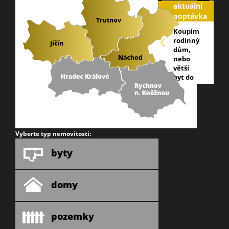
aktuální
poptávka
Koupím
rodinný
dům,
nebo
větší
byt do
20 km
od
Trutnova,
tel: 603
866 753
Vyberte typ nemovitosti:
byty
domy
pozemky