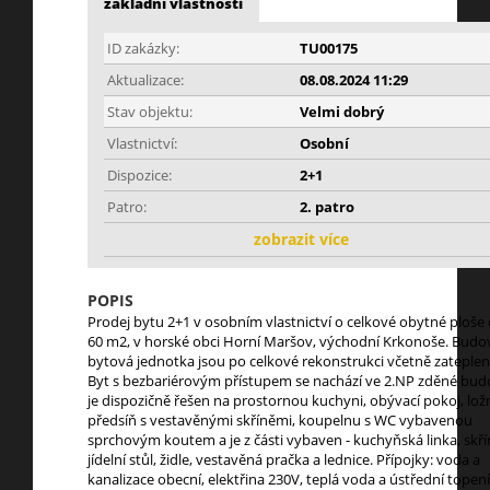
základní vlastnosti
ID zakázky:
TU00175
Aktualizace:
08.08.2024 11:29
Stav objektu:
Velmi dobrý
Vlastnictví:
Osobní
Dispozice:
2+1
Patro:
2. patro
zobrazit více
POPIS
Prodej bytu 2+1 v osobním vlastnictví o celkové obytné ploše 
60 m2, v horské obci Horní Maršov, východní Krkonoše. Budov
bytová jednotka jsou po celkové rekonstrukci včetně zateplení
Byt s bezbariérovým přístupem se nachází ve 2.NP zděné bud
je dispozičně řešen na prostornou kuchyni, obývací pokoj, ložn
předsíň s vestavěnými skříněmi, koupelnu s WC vybavenou
sprchovým koutem a je z části vybaven - kuchyňská linka, skří
jídelní stůl, židle, vestavěná pračka a lednice. Přípojky: voda a
kanalizace obecní, elektřina 230V, teplá voda a ústřední topení