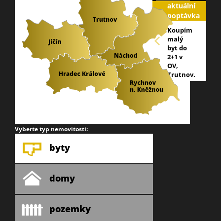
aktuální
poptávka
Koupím
malý
byt do
2+1 v
OV,
Trutnov.
email:
info@galareality
tel: 605
213 409
Vyberte typ nemovitosti:
byty
domy
pozemky