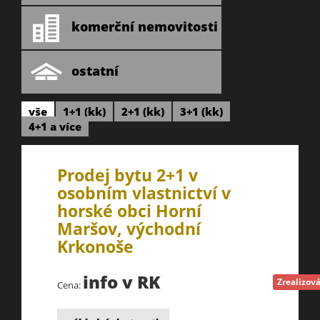
komerční nemovitosti
ostatní
vše
1+1 (kk)
2+1 (kk)
3+1 (kk)
4+1 a více
Prodej bytu 2+1 v
osobním vlastnictví v
horské obci Horní
Maršov, východní
Krkonoše
info v RK
Zrealizov
Cena: