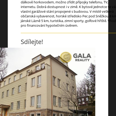
dálkově horkovodem, možno zřídit přípojky telefonu, TV,
internetu. Dobrá dostupnost i v zimě. K bytové jednotce se vá
vlastní garážové stání propojené s budovou. V místě veškerá
občanská vybavenost, horské středisko Pec pod Sněžkou 8 k
Jánské Lázně 5 km, turistika, zimní sporty, golfové hřiště. Vho
pro financování hypotečním úvěrem.
Sdílejte!