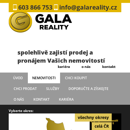
603 866 753
info@galareality.cz
spolehlivě zajistí prodej a
pronájem Vašich nemovitostí
kariéra
o nás
kontakt
ÚVOD
NEMOVITOSTI
CHCI KOUPIT
CHCI PRODAT
SLUŽBY
DOPORUČTE A ZÍSKEJTE
O NÁS
KONTAKT
KARIÉRA
Vyberte okres:
všechny okresy
celá ČR