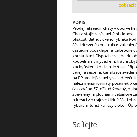
zobrazit
POPIS
Prodej rekreační chaty v obci Velké
Chata stojící v zástavbě obdobných
blízkosti Batňovického rybníka Podhá
části dřevěné konstrukce, zateplená
částečně podsklepená, celoročně d
komunikaci. Dispozice: vchod do o
koupelna s umývadlem, hlavní obytn
kuchyňským koutem, ložnice. Přípoj
veřejná sezonní, kanalizace svede
na PP. Vedlejší stavby: celodřevěná
náleží menší rovinatý pozemek o c
(zastavěno 57 m2) udržovaný, oplo
zpevněnými plochami, většinově zat
rekreaci v okrajové klidné části ob
rybaření, turistika, lesy v okolí. Úp
Sdílejte!