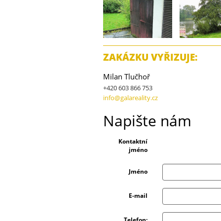
ZAKÁZKU VYŘIZUJE:
Milan Tlučhoř
+420 603 866 753
info@galareality.cz
Napište nám
Kontaktní
jméno
Jméno
E-mail
Telefon: