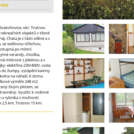
 více
 Svatoňovice, okr. Trutnov.
 rekreačních objektů v těsné
j. Chata je z části zděné a z
, se sedlovou střechou,
ostupná po místní
bytné verandy, chodba,
á místnost s jídelnou a s
ky: elektřina 230/400V, voda
na do žumpy, vytápění kamny
 kolna na nářadí. K domu
elkové výměře 248 m2
cený živým plotem, se
ravněný. Využití: k rodinné
ce u rybníka s možností
ice 2,5 km, Trutnov 15 km.