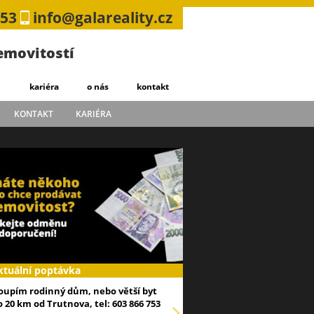
753
info@galareality.cz
nemovitostí
kariéra
o nás
kontakt
KONTAKT
KARIÉRA
ktuální poptávka
oupím rodinný dům, nebo větší byt
o 20 km od Trutnova, tel: 603 866 753