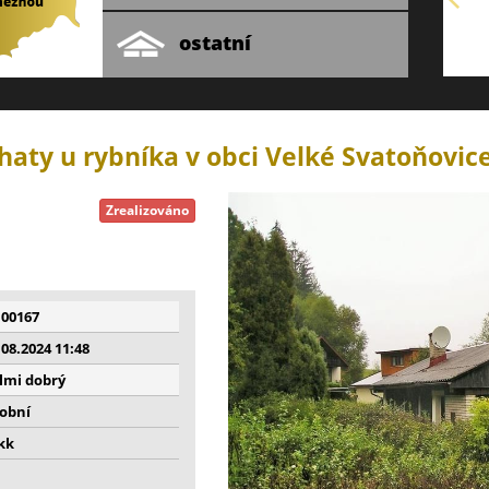
ostatní
haty u rybníka v obci Velké Svatoňovic
Zrealizováno
00167
.08.2024 11:48
lmi dobrý
obní
kk