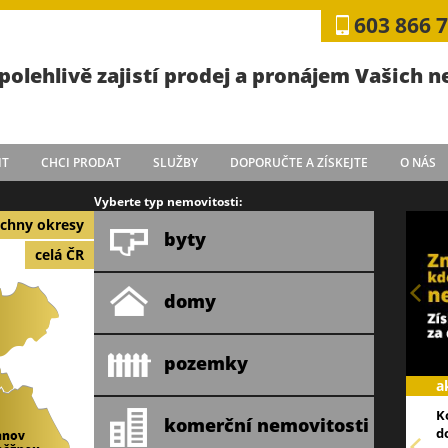
603 866 
polehlivě zajistí prodej a pronájem Vašich 
IT
CHCI PRODAT
SLUŽBY
DOPORUČTE A ZÍSKEJTE
O NÁS
Vyberte typ nemovitosti:
chny okresy
byty
celá ČR
domy
pozemky
a
K
komerční nemovitosti
d