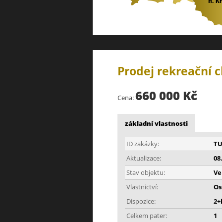
Prodej rekreační c
660 000 Kč
Cena:
základní vlastnosti
ID zakázky:
TU
Aktualizace:
08
Stav objektu:
Ve
Vlastnictví:
Os
Dispozice:
2+
Celkem pater:
1