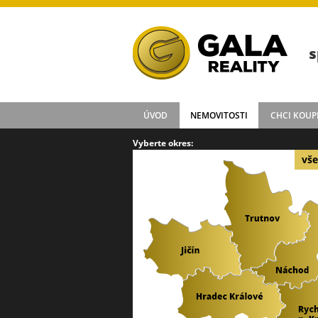
s
ÚVOD
NEMOVITOSTI
CHCI KOUP
Vyberte okres:
vše