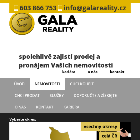
603 866 753
info@galareality.cz
spolehlivě zajistí prodej a
pronájem Vašich nemovitostí
kariéra
o nás
kontakt
ÚVOD
NEMOVITOSTI
CHCI KOUPIT
CHCI PRODAT
SLUŽBY
DOPORUČTE A ZÍSKEJTE
O NÁS
KONTAKT
KARIÉRA
Vyberte okres:
všechny okresy
celá ČR