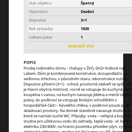
Stav objektu:
Špatný
Vlastnictví:
Osobní
Dispozice:
3+1
Rok výstavby:
1920
Celkem pater:
1
zobrazit více
POPIS
Prodej rodinného domu - chalupy v Žirči, Dvůr Králové nad
Labem. Dům je kombinované konstrukce, dvoupodlažní, se
sedlovou střechou, v původním stavu, rekonstrukce nutná.
Dispozice: přízemí (3+1) - vchod, prostorné zádveří se spíží, vp
je hlavní obytná místnost, rovně se vstupuje do kuchyně, za ní
koupelna s vanou, na kuchyni navazuje jídelna a menší obytn
pokoj, do podkroví se vstupuje širokým schodištěm z
hospodářské části – bývalého chléva, v podkroví pouze půdní
skladovací prostory. Na domek stavebně navazuje stodola, u
které se nachází suché WC. Přípojky: voda – veřejná a kopaná
studna pro užitkovou vodu do zahrady, teplá voda - el. boiler,
elektrika 230/400V, na hranici pozemku přiveden plyn, vytápě
elektrické přímotopy, možno lokální kamna na PP. Pozemek j