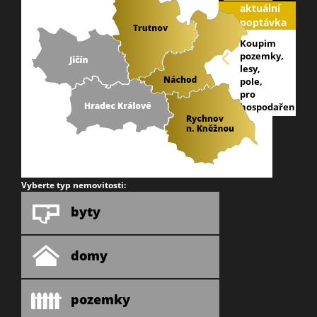
aktuální
poptávka
Koupim
pozemky,
lesy,
pole,
pro
hospodaření
na
trutnovsku,
nabídněte:
info@galareality
Vyberte typ nemovitosti:
byty
domy
pozemky