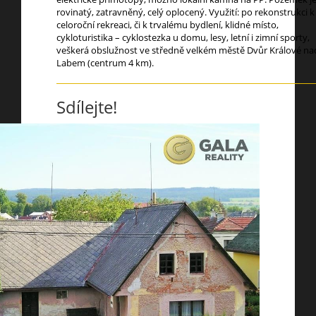
rovinatý, zatravněný, celý oplocený. Využití: po rekonstrukci k
celoroční rekreaci, či k trvalému bydlení, klidné místo,
cykloturistika – cyklostezka u domu, lesy, letní i zimní sporty,
veškerá obslužnost ve středně velkém městě Dvůr Králové na
Labem (centrum 4 km).
Sdílejte!