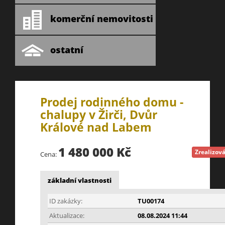
komerční nemovitosti
ostatní
Prodej rodinného domu -
chalupy v Žirči, Dvůr
Králové nad Labem
1 480 000 Kč
Zrealizov
Cena:
základní vlastnosti
ID zakázky:
TU00174
Aktualizace:
08.08.2024 11:44