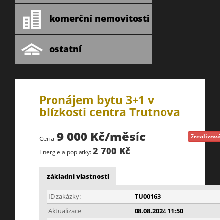
komerční nemovitosti
ostatní
Pronájem bytu 3+1 v
blízkosti centra Trutnova
9 000 Kč/měsíc
Zrealizov
Cena:
2 700 Kč
Energie a poplatky:
základní vlastnosti
ID zakázky:
TU00163
Aktualizace:
08.08.2024 11:50