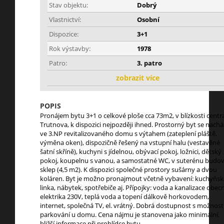
Stav objektu:
Dobrý
Vlastnictví:
Osobní
Dispozice:
3+1
Rok výstavby:
1978
Patro:
3. patro
zobrazit více
POPIS
Pronájem bytu 3+1 o celkové ploše cca 73m2, v blízkosti centr
Trutnova, k dispozici nejpozději ihned. Prostorný byt se nachá
ve 3.NP revitalizovaného domu s výtahem (zateplení pláště,
výměna oken), dispozičně řešený na vstupní halu (vestavěné
šatní skříně), kuchyni s jídelnou, obývací pokoj, ložnici, dětský
pokoj, koupelnu s vanou, a samostatné WC, v suterénu budo
sklep (4,5 m2). K dispozici společné prostory sušárny a dvou
koláren. Byt je možno pronajmout včetně vybavení: kuchyňsk
linka, nábytek, spotřebiče aj. Přípojky: voda a kanalizace obecn
elektrika 230V, teplá voda a topení dálkově horkovodem,
internet, společná TV, el. vrátný. Dobrá dostupnost s možnost
parkování u domu. Cena nájmu je stanovena jako minimální,
bližší informace při prohlídce bytu.