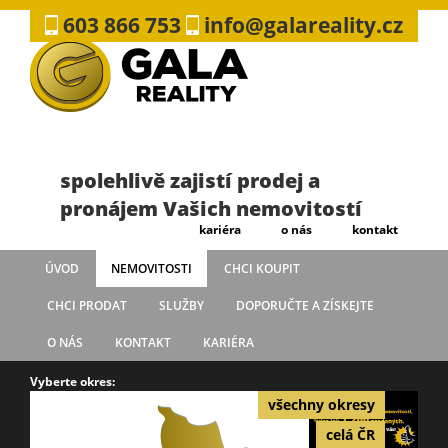
603 866 753
info@galareality.cz
spolehlivě zajistí prodej a
pronájem Vašich nemovitostí
kariéra
o nás
kontakt
ÚVOD
NEMOVITOSTI
CHCI KOUPIT
CHCI PRODAT
SLUŽBY
DOPORUČTE A ZÍSKEJTE
O NÁS
KONTAKT
KARIÉRA
Vyberte okres:
všechny okresy
celá ČR