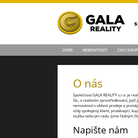
s
ÚVOD
NEMOVITOSTI
CHCI KOUP
O nás
Společnost GALA REALITY s.r.o. je rea
Sb., o realitním zprostředkování, jejíž
nemovitostí v oblasti prodeje a pron
vždy spokojený klient, prodávající, kup
službu nebo jen radu. Jsme řádným čl
Napište nám