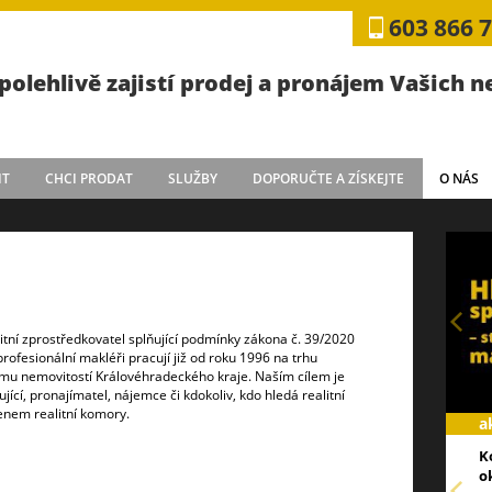
603 866 
polehlivě zajistí prodej a pronájem Vašich 
IT
CHCI PRODAT
SLUŽBY
DOPORUČTE A ZÍSKEJTE
O NÁS
litní zprostředkovatel splňující podmínky zákona č. 39/2020
 profesionální makléři pracují již od roku 1996 na trhu
ájmu nemovitostí Královéhradeckého kraje. Naším cílem je
ující, pronajímatel, nájemce či kdokoliv, kdo hledá realitní
enem realitní komory.
a
K
o