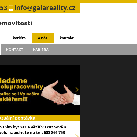
753
info@galareality.cz
nemovitostí
kariéra
o nás
kontakt
KONTAKT
KARIÉRA
ktuální poptávka
oupím byt 2+1 a větší v Trutnově a
kolí, nabídněte na tel: 603 866 753