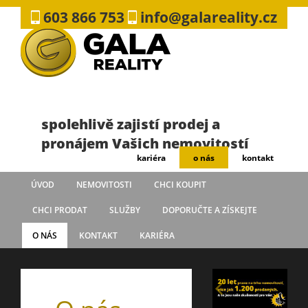
603 866 753
info@galareality.cz
spolehlivě zajistí prodej a
pronájem Vašich nemovitostí
kariéra
o nás
kontakt
ÚVOD
NEMOVITOSTI
CHCI KOUPIT
CHCI PRODAT
SLUŽBY
DOPORUČTE A ZÍSKEJTE
O NÁS
KONTAKT
KARIÉRA