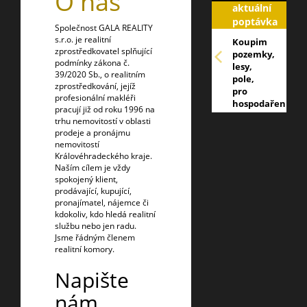
O nás
aktuální
poptávka
Společnost GALA REALITY
s.r.o. je realitní
Koupim
zprostředkovatel splňující
pozemky,
podmínky zákona č.
lesy,
39/2020 Sb., o realitním
pole,
zprostředkování, jejíž
pro
profesionální makléři
hospodaření
pracují již od roku 1996 na
na
trhu nemovitostí v oblasti
trutnovsku,
prodeje a pronájmu
nabídněte:
nemovitostí
info@galareality
Královéhradeckého kraje.
Naším cílem je vždy
spokojený klient,
prodávající, kupující,
pronajímatel, nájemce či
kdokoliv, kdo hledá realitní
službu nebo jen radu.
Jsme řádným členem
realitní komory.
Napište
nám