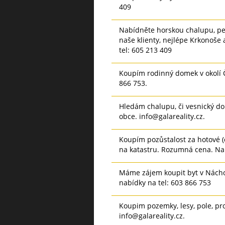
409
Nabídněte horskou chalupu, pen
naše klienty, nejlépe Krkonoše a
tel: 605 213 409
Koupím rodinný domek v okolí Č
866 753.
Hledám chalupu, či vesnický dom
obce. info@galareality.cz.
Koupím pozůstalost za hotové (d
na katastru. Rozumná cena. Na
Máme zájem koupit byt v Náchod
nabídky na tel: 603 866 753
Koupim pozemky, lesy, pole, pr
info@galareality.cz.