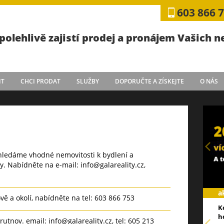
603 866 
polehlivě zajistí prodej a pronájem Vašich 
IT
CHCI PRODAT
SLUŽBY
DOPORUČTE A ZÍSKEJTE
O NÁS
, hledáme vhodné nemovitosti k bydlení a
y. Nabídněte na e-mail: info@galareality.cz,
a
vě a okolí, nabídněte na tel: 603 866 753
K
h
utnov. email: info@galareality.cz, tel: 605 213