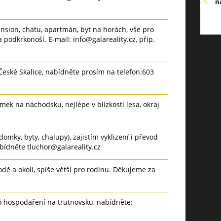
n
sion, chatu, apartmán, byt na horách, vše pro
 podkrkonoší. E-mail: info@galareality.cz, přip.
eské Skalice, nabídněte prosím na telefon:603
ek na náchodsku, nejlépe v blízkosti lesa, okraj
omky, byty, chalupy), zajistím vyklizení i převod
bídněte tluchor@galareality.cz
ě a okolí, spíše větší pro rodinu. Děkujeme za
o hospodaření na trutnovsku, nabídněte: