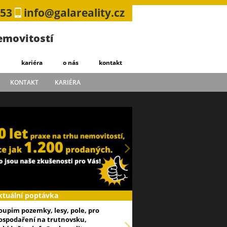
753
info@galareality.cz
nemovitostí
kariéra
o nás
kontakt
KONTAKT
KARIÉRA
ktuální poptávka
oupim pozemky, lesy, pole, pro
ospodaření na trutnovsku,