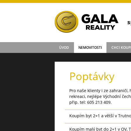
s
ÚVOD
NEMOVITOSTI
CHCI KOUP
Poptávky
Pro naše klienty i ze zahraničí
rekreaci, nejlépe Východní čech
přip. tel: 605 213 409.
Koupím byt 2+1 a větší v Trutno
Koupím malý byt do 2+1 v OV, Tr