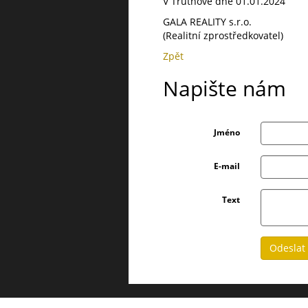
V Trutnově dne 01.01.2024
GALA REALITY s.r.o.
(Realitní zprostředkovatel)
Zpět
Napište nám
Jméno
E-mail
Text