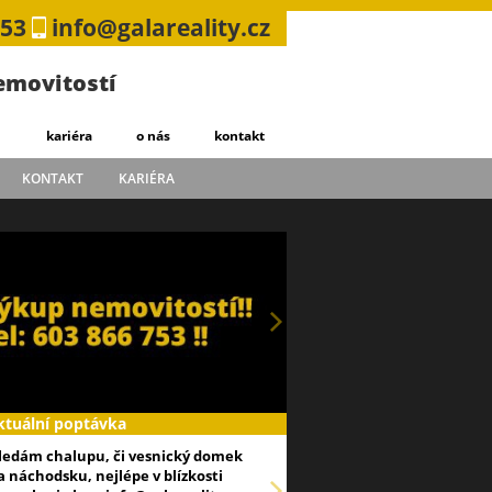
753
info@galareality.cz
nemovitostí
kariéra
o nás
kontakt
KONTAKT
KARIÉRA
ktuální poptávka
ledám chalupu, či vesnický domek
a náchodsku, nejlépe v blízkosti