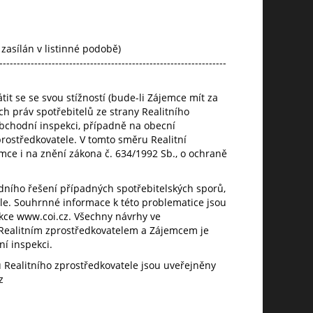
zasílán v listinné podobě)
-----------------------------------------------------------------
t se se svou stížností (bude-li Zájemce mít za
ch práv spotřebitelů ze strany Realitního
bchodní inspekci, případně na obecní
prostředkovatele. V tomto směru Realitní
mce i na znění zákona č. 634/1992 Sb., o ochraně
ího řešení případných spotřebitelských sporů,
ele. Souhrnné informace k této problematice jsou
ce www.coi.cz. Všechny návrhy ve
 Realitním zprostředkovatelem a Zájemcem je
ní inspekci.
Realitního zprostředkovatele jsou uveřejněny
z