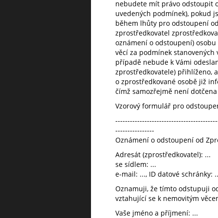
nebudete mít právo odstoupit o
uvedených podmínek), pokud jst
během lhůty pro odstoupení od 
zprostředkovatel zprostředkoval
oznámení o odstoupení) osobu
věcí za podmínek stanovených 
případě nebude k Vámi odeslan
zprostředkovatele) přihlíženo, a
o zprostředkované osobě již in
čímž samozřejmě není dotčena
Vzorový formulář pro odstoupe
------------------------------------------
----------------
Oznámení o odstoupení od Zpr
Adresát (zprostředkovatel): ...
se sídlem: ...
e-mail: ..., ID datové schránky: ...
Oznamuji, že tímto odstupuji o
vztahující se k nemovitým věcem 
Vaše jméno a příjmení: ...