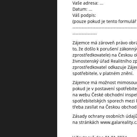
Vaše adresa: ...
Datum: ...
Váš podpis:
(pouze pokud je tento formulář 
------------------------------------------
----------------
Zájemce má zároveň právo obráti
to, že došlo k porušení zákonný
zprostředkovatele) na Českou o
živnostenský úřad Realitního z
zprostředkovatel odkazuje Záje
spotřebitele, v platném znění.
Zájemce má možnost mimosoudn
pokud je v postavení spotřebit
na webu České obchodní inspek
spotřebitelských sporech mezi
třeba zasílat na Českou obchod
Zásady ochrany osobních údajů 
na stránkách www.galareality.c