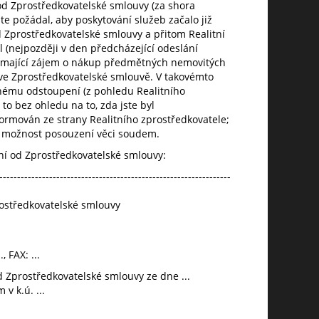
d Zprostředkovatelské smlouvy (za shora
e požádal, aby poskytování služeb začalo již
Zprostředkovatelské smlouvy a přitom Realitní
 (nejpozději v den předcházející odeslání
 mající zájem o nákup předmětných nemovitých
ve Zprostředkovatelské smlouvě. V takovémto
ému odstoupení (z pohledu Realitního
 to bez ohledu na to, zda jste byl
formován ze strany Realitního zprostředkovatele;
 možnost posouzení věci soudem.
ní od Zprostředkovatelské smlouvy:
-----------------------------------------------------------------
ostředkovatelské smlouvy
, FAX: ...
d Zprostředkovatelské smlouvy ze dne ...
v k.ú. ...