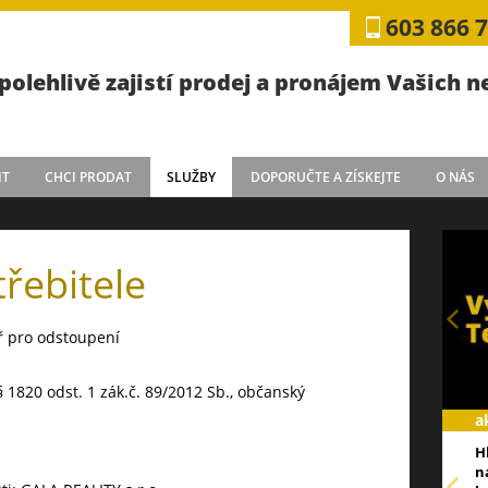
603 866 
polehlivě zajistí prodej a pronájem Vašich 
IT
CHCI PRODAT
SLUŽBY
DOPORUČTE A ZÍSKEJTE
O NÁS
řebitele
ř pro odstoupení
§ 1820 odst. 1 zák.č. 89/2012 Sb., občanský
a
H
n