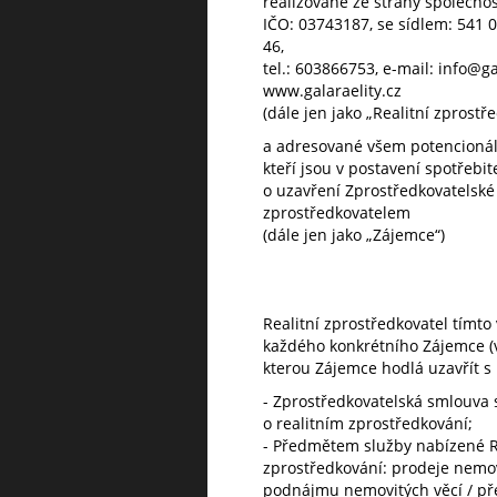
realizované ze strany společnost
IČO: 03743187, se sídlem: 541 
46,
tel.: 603866753, e-mail: info@ga
www.galaraelity.cz
(dále jen jako „Realitní zprostř
a adresované všem potencionál
kteří jsou v postavení spotřebit
o uzavření Zprostředkovatelské 
zprostředkovatelem
(dále jen jako „Zájemce“)
Realitní zprostředkovatel tímt
každého konkrétního Zájemce (v
kterou Zájemce hodlá uzavřít s 
- Zprostředkovatelská smlouva 
o realitním zprostředkování;
- Předmětem služby nabízené R
zprostředkování: prodeje nemov
podnájmu nemovitých věcí / pře