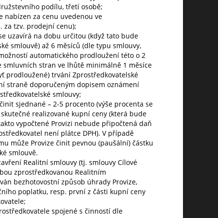
užstevního podílu, třetí osobě;
e nabízen za cenu uvedenou ve
 za tzv. prodejní cenu);
se uzavírá na dobu určitou (když tato bude
ké smlouvě) až 6 měsíců (dle typu smlouvy,
s možností automatického prodloužení této o 2
e smluvních stran ve lhůtě minimálně 1 měsíce
ť prodloužené) trvání Zprostředkovatelské
ní straně doporučeným dopisem oznámení
ostředkovatelské smlouvy;
 činit sjednané – 2-5 procento (výše procenta se
e skutečné realizované kupní ceny (která bude
 takto vypočtené Provizi nebude připočtená daň
ostředkovatel není plátce DPH). V případě
u může Provize činit pevnou (paušální) částku
ké smlouvě.
vření Realitní smlouvy (tj. smlouvy Cílové
bou zprostředkovanou Realitním
ován bezhotovostní způsob úhrady Provize,
čního poplatku, resp. první z části kupní ceny
ovatele;
rostředkovatele spojené s činností dle