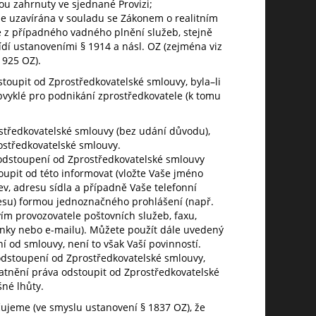
ou zahrnuty ve sjednané Provizi;
je uzavírána v souladu se Zákonem o realitním
 z případného vadného plnění služeb, stejně
ídí ustanoveními § 1914 a násl. OZ (zejména viz
1925 OZ).
toupit od Zprostředkovatelské smlouvy, byla–li
vyklé pro podnikání zprostředkovatele (k tomu
středkovatelské smlouvy (bez udání důvodu),
ostředkovatelské smlouvy.
 odstoupení od Zprostředkovatelské smlouvy
upit od této informovat (vložte Vaše jméno
v, adresu sídla a případně Vaše telefonní
resu) formou jednoznačného prohlášení (např.
ím provozovatele poštovních služeb, faxu,
ánky nebo e-mailu). Můžete použít dále uvedený
 od smlouvy, není to však Vaší povinností.
odstoupení od Zprostředkovatelské smlouvy,
latnění práva odstoupit od Zprostředkovatelské
né lhůty.
ujeme (ve smyslu ustanovení § 1837 OZ), že