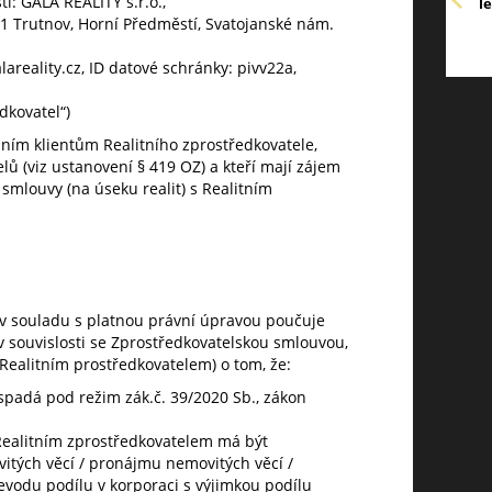
i: GALA REALITY s.r.o.,
l
01 Trutnov, Horní Předměstí, Svatojanské nám.
lareality.cz, ID datové schránky: pivv22a,
edkovatel“)
ním klientům Realitního zprostředkovatele,
elů (viz ustanovení § 419 OZ) a kteří mají zájem
smlouvy (na úseku realit) s Realitním
o v souladu s platnou právní úpravou poučuje
 souvislosti se Zprostředkovatelskou smlouvou,
Realitním prostředkovatelem) o tom, že:
spadá pod režim zák.č. 39/2020 Sb., zákon
ealitním zprostředkovatelem má být
itých věcí / pronájmu nemovitých věcí /
vodu podílu v korporaci s výjimkou podílu