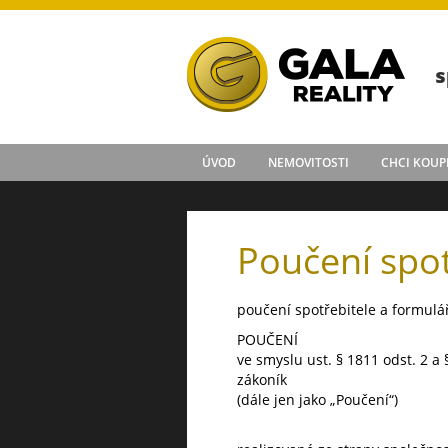
s
ÚVOD
NEMOVITOSTI
CHCI KOUP
Poučení spot
poučení spotřebitele a formulá
POUČENÍ
ve smyslu ust. § 1811 odst. 2 a 
zákoník
(dále jen jako „Poučení“)