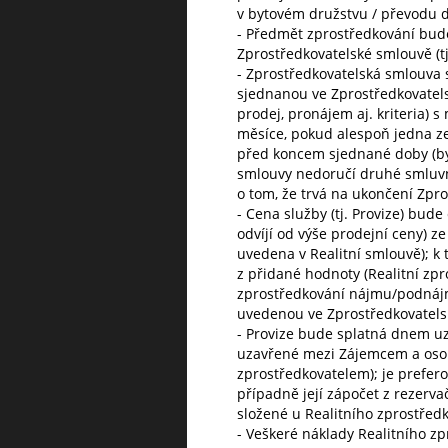
v bytovém družstvu / převodu dr
- Předmět zprostředkování bud
Zprostředkovatelské smlouvě (tj.
- Zprostředkovatelská smlouva 
sjednanou ve Zprostředkovatels
prodej, pronájem aj. kriteria) 
měsíce, pokud alespoň jedna z
před koncem sjednané doby (by
smlouvy nedoručí druhé smluv
o tom, že trvá na ukončení Zpr
- Cena služby (tj. Provize) bude
odvíjí od výše prodejní ceny) z
uvedena v Realitní smlouvě); k
z přidané hodnoty (Realitní zpr
zprostředkování nájmu/podnájm
uvedenou ve Zprostředkovatels
- Provize bude splatná dnem uza
uzavřené mezi Zájemcem a oso
zprostředkovatelem); je prefer
případně její zápočet z rezerva
složené u Realitního zprostředk
- Veškeré náklady Realitního zp