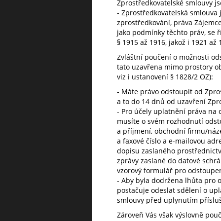
Zprostředkovatelské smlouvy js
- Zprostředkovatelská smlouva 
zprostředkování, práva Zájemce
jako podmínky těchto práv, se ř
§ 1915 až 1916, jakož i 1921 až 
Zvláštní poučení o možnosti ods
tato uzavřena mimo prostory ob
viz i ustanovení § 1828/2 OZ):
- Máte právo odstoupit od Zpro
a to do 14 dnů od uzavření Zpr
- Pro účely uplatnění práva na
musíte o svém rozhodnutí odsto
a příjmení, obchodní firmu/náze
a faxové číslo a e-mailovou ad
dopisu zaslaného prostřednictv
zprávy zaslané do datové schr
vzorový formulář pro odstoupení
- Aby byla dodržena lhůta pro 
postačuje odeslat sdělení o up
smlouvy před uplynutím přísluš
Zároveň Vás však výslovně pouč