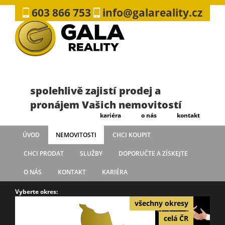
603 866 753
info@galareality.cz
spolehlivě zajistí prodej a
pronájem Vašich nemovitostí
kariéra
o nás
kontakt
ÚVOD
NEMOVITOSTI
CHCI KOUPIT
CHCI PRODAT
SLUŽBY
DOPORUČTE A ZÍSKEJTE
O NÁS
KONTAKT
KARIÉRA
Vyberte okres:
všechny okresy
celá ČR