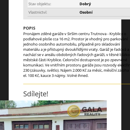
Stav objektu:
Dobrý
Vlastnictví:
Osobní
POPIS
Pronájem zděné garáže v širším centru Trutnova - Kryblice o
podlahové ploše cca 16 m2. Prostor je vhodný pro parkování
jednoho osobního automobilu, případně pro skladování
materiálu a je přístupný dvoukřídlými vraty. Garáž je řadová a
nachází se v areálu obdobných řadových garáži, v těsné blízko
městské části Kryblice. Celoroční dostupnost je po zpevněné
komunikaci. Ve vnitřním prostoru garáže jsou rozvody elektři
230 (zásuvky, světlo). Nájem 2.000 Kč za měsíc, měsíční záloha
el. 100 Kč, kauce 3 nájmy. Volné ihned.
Sdílejte!