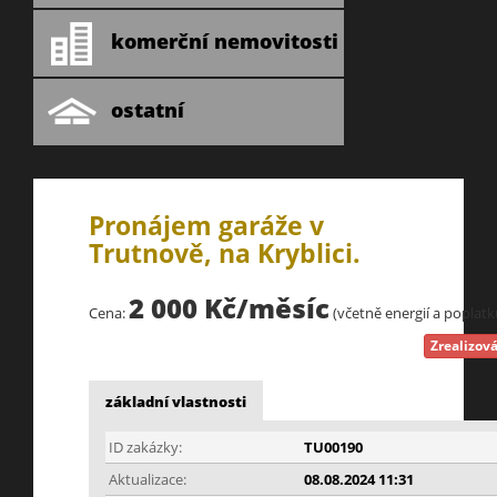
komerční nemovitosti
ostatní
Pronájem garáže v
Trutnově, na Kryblici.
2 000 Kč/měsíc
Cena:
(včetně energií a poplatk
Zrealizov
základní vlastnosti
ID zakázky:
TU00190
Aktualizace:
08.08.2024 11:31