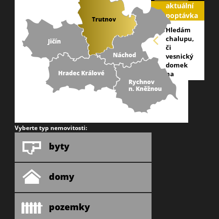
aktuální
poptávka
Hledám
chalupu,
či
vesnický
domek
na
náchodsku,
nejlépe
v
blízkosti
lesa,
okraj
Vyberte typ nemovitosti:
obce.
info@galareality
byty
domy
pozemky