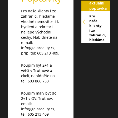
aktuální
poptávka
Pro naše klienty i ze
zahraničí, hledáme
Pro
naše
vhodné nemovitosti k
klienty
bydlení a rekreaci,
i ze
nejlépe Východní
zahraničí,
čechy. Nabídněte na
hledáme
e-mail:
vhodné
info@galareality.cz,
nemovitosti
přip. tel: 605 213 409.
k
bydlení
a
Koupím byt 2+1 a
rekreaci,
větší v Trutnově a
nejlépe
okolí, nabídněte na
Východní
tel: 603 866 753
čechy.
Nabídněte
na e-
Koupím malý byt do
mail:
2+1 v OV, Trutnov.
info@galareality
email:
přip.
info@galareality.cz,
tel: 605
tel: 605 213 409
213 409.