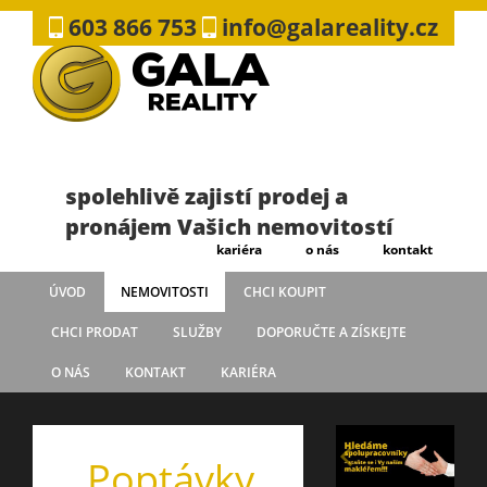
603 866 753
info@galareality.cz
spolehlivě zajistí prodej a
pronájem Vašich nemovitostí
kariéra
o nás
kontakt
ÚVOD
NEMOVITOSTI
CHCI KOUPIT
CHCI PRODAT
SLUŽBY
DOPORUČTE A ZÍSKEJTE
O NÁS
KONTAKT
KARIÉRA
Poptávky