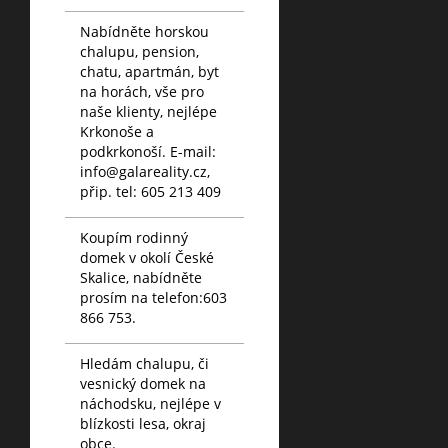
Nabídněte horskou
chalupu, pension,
chatu, apartmán, byt
na horách, vše pro
naše klienty, nejlépe
Krkonoše a
podkrkonoší. E-mail:
info@galareality.cz,
přip. tel: 605 213 409
Koupím rodinný
domek v okolí České
Skalice, nabídněte
prosím na telefon:603
866 753.
Hledám chalupu, či
vesnický domek na
náchodsku, nejlépe v
blízkosti lesa, okraj
obce.