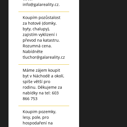
info@galareality.cz.
Koupím pozůstalost
za hotové (domky,
byty, chalupy),
zajistím vyklizení i
převod na katastru.
Rozumná cena.
Nabídněte
tluchor@galareality.cz
Máme zájem koupit
byt v Náchodě a okolí,
spíše větší pro
rodinu. Děkujeme za
nabídky na tel: 603
866 753
Koupim pozemky,
lesy, pole, pro
hospodaření na