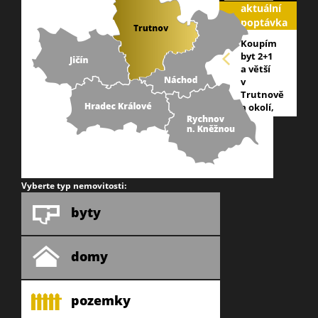
aktuální
poptávka
Koupím
byt 2+1
a větší
v
Trutnově
a okolí,
nabídněte
na tel:
603 866
753
Vyberte typ nemovitosti:
byty
domy
pozemky