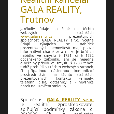
GALA REALITY,
Trutnov
Jakékoliv údaje obsažené na těchto
webových stránkách
www.galareality.cz
prezentujících
společnost GALA REALITY s.r.o. včetně
údajů týkajících se nabídek
prezentovaných nemovitostí mají pouze
informativní charakter a nelze je brát za
nabídku ve smyslu § 1731, či § 1732
občanského zákoníku, ani se nejedná
o veřejný příslib ve smyslu § 1733 téhož,
tudíž prohlídkou těchto webových stránek,
či případnou následnou komunikací
prostřednictvím na těchto stránkách
prezentovaných kontaktů (e-maily,
telefonní čísla, dotazníky a.j.) nevzniká
nárok na uzavření smlouvy.
Společnost
GALA REALITY s.r.o.
je realitní zprostředkovatel
splňující podmínky zákona č.