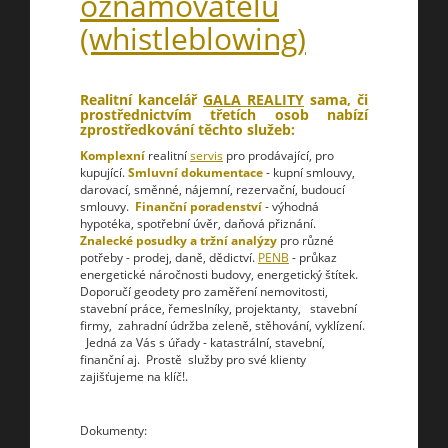
oznamovatelů
(whistleblowing)
Realitní kancelář
GALA REALITY
sama, či
prostřednictvím třetích osob nabízí
zprostředkování těchto služeb:
Komplexní
realitní
servis
pro prodávající, pro
kupující.
Smluvní dokumentace
- kupní smlouvy,
darovací, směnné, nájemní, rezervační, budoucí
smlouvy.
Finanční poradenství
- výhodná
hypotéka, spotřební úvěr, daňová přiznání.
Znalecké posudky a tržní analýzy
pro různé
potřeby - prodej, daně, dědictví.
PENB
- průkaz
energetické náročnosti budovy, energetický štítek.
Doporučí geodety pro zaměření nemovitosti,
stavební práce, řemeslníky, projektanty, stavební
firmy, zahradní údržba zeleně, stěhování, vyklízení.
Jedná za Vás s úřady - katastrální, stavební,
finanční aj. Prostě služby pro své klienty
zajišťujeme na klíč!.
Dokumenty: