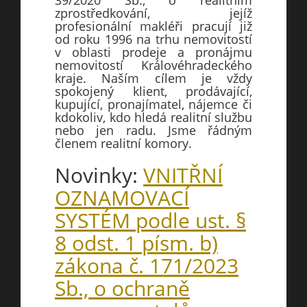
39/2020 Sb., o realitním
zprostředkování, jejíž
profesionální makléři pracují již
od roku 1996 na trhu nemovitostí
v oblasti prodeje a pronájmu
nemovitostí Královéhradeckého
kraje. Naším cílem je vždy
spokojený klient, prodávající,
kupující, pronajímatel, nájemce či
kdokoliv, kdo hledá realitní službu
nebo jen radu. Jsme řádným
členem realitní komory.
Novinky:
VNITŘNÍ
OZNAMOVACÍ
SYSTÉM podle ust. §
8 odst. 1 písm. b)
zákona č. 171/2023
Sb., o ochraně