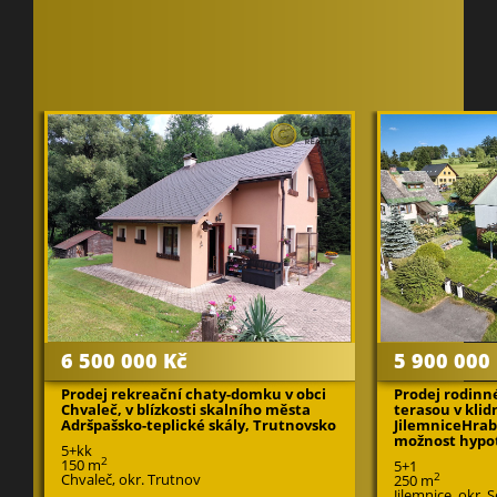
6 500 000 Kč
5 900 000
Prodej rekreační chaty-domku v obci
Prodej rodinn
Chvaleč, v blízkosti skalního města
terasou v klid
Adršpašsko-teplické skály, Trutnovsko
JilemniceHrab
možnost hypo
5+kk
2
150 m
5+1
Chvaleč, okr. Trutnov
2
250 m
Jilemnice, okr. 