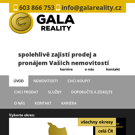
603 866 753
info@galareality.cz
spolehlivě zajistí prodej a
pronájem Vašich nemovitostí
kariéra
o nás
kontakt
ÚVOD
NEMOVITOSTI
CHCI KOUPIT
CHCI PRODAT
SLUŽBY
DOPORUČTE A ZÍSKEJTE
O NÁS
KONTAKT
KARIÉRA
Vyberte okres:
všechny okresy
celá ČR