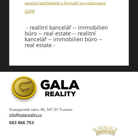
poučení spotřebitele a formulář pro odstoupení
GDPR
- realitní kancelář -- immobilien
büro -- real estate -- realitní
kancelář -- immobilien büro --
real estate -
Svatojanské nám. 46, 541 01 Trutnov
info@galareality.cz
603 866 753